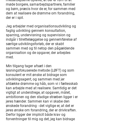
medarbejderne oplever, at der er rum til at
møde borgere, samarbejdspartnere, familier
og børn, præcis hvor de er, for sammen med
dem at realisere de drømme om forandring,
der er i spil.
Jeg arbejder med organisationsudvikling og
faglig udvikling gennem konsultation,
sparring, undervisning og supervision og
indgår i tilrettelæggelse og gennemførelse af
særlige udviklingsforløb, der er skabt
sammen med og til netop den pågældende
organisation og de opgaver, der arbejdes
med.
Min tilgang tager afsæt i den
løsningsfokuserede metode (LØFT) og som
konsulent er mit ønske at bidrage som
udviklingsagent, og sammen med jer
afdække drømme og håb, som vi i fællesskab
kan arbejde med at realisere. Samtidig er det
vigtigt at understrege, at opgaven, målet,
ambitionen og den stadige stræben ligger i er
jeres hænder. Sammen kan vi skabe den
ønskede forandring - det vigtige er, at det er
jeres ønske om forandring, der er drivkraften.
Derfor ligger der implicit både krav og
forventninger til mig og det, jeg kan bidrage
med, og til jer i forhold til løbende at
understøtte udviklingsarbejdet i hverdagens